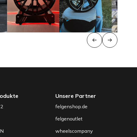
odukte
Unsere Partner
T2
felgenshop.de
felgenoutlet
3N
wheelscompany