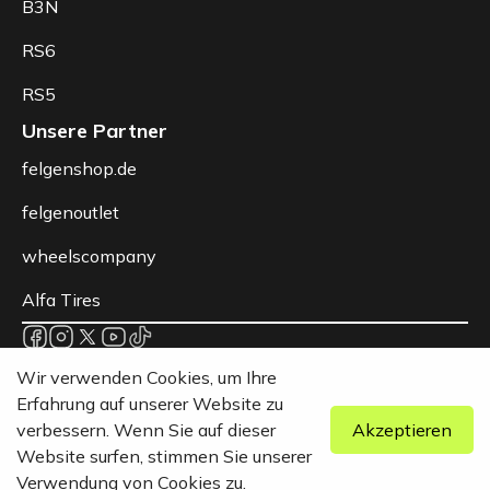
B3N
RS6
RS5
Unsere Partner
felgenshop.de
felgenoutlet
wheelscompany
Alfa Tires
Datenschutz
Wir verwenden Cookies, um Ihre
AGB
Erfahrung auf unserer Website zu
Rechtliche Hinweise
verbessern. Wenn Sie auf dieser
Akzeptieren
© 2026 Berlin Tyres Europa GmbH - Alle Rechte vorbehalten.
Website surfen, stimmen Sie unserer
Verwendung von Cookies zu.